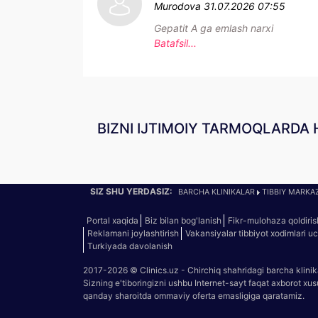
Murodova
31.07.2026 07:55
Gepatit A ga emlash narxi
Batafsil...
BIZNI IJTIMOIY TARMOQLARDA 
SIZ SHU YERDASIZ:
BARCHA KLINIKALAR
TIBBIY MARKAZ
Portal xaqida
Biz bilan bog'lanish
Fikr-mulohaza qoldiris
Reklamani joylashtirish
Vakansiyalar tibbiyot xodimlari u
Turkiyada davolanish
2017-2026 © Clinics.uz - Chirchiq shahridagi barcha klinik
Sizning e'tiboringizni ushbu Internet-sayt faqat axborot xu
qanday sharoitda ommaviy oferta emasligiga qaratamiz.