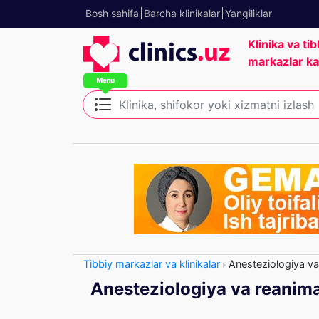
Bosh sahifa
Barcha klinikalar
Yangiliklar
Klinika va tib
markazlar ka
Tibbiy markazlar va klinikalar
Anesteziologiya va
Anesteziologiya va reanim