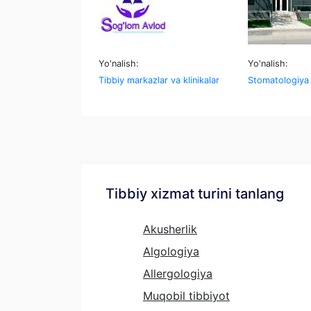
Yo'nalish:
Yo'nalish:
Tibbiy markazlar va klinikalar
Stomatologiya
Tibbiy xizmat turini tanlang
Akusherlik
Algologiya
Allergologiya
Muqobil tibbiyot