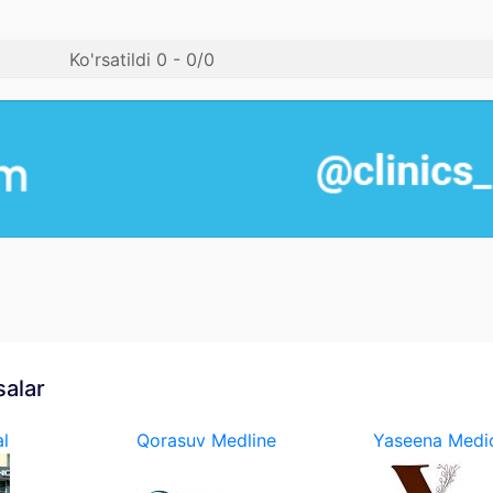
Ko'rsatildi 0 - 0/0
salar
l
Qorasuv Medline
Yaseena Medic