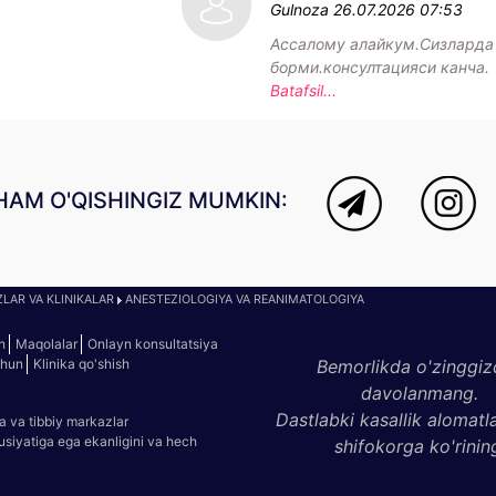
Gulnoza
26.07.2026 07:53
Ассалому алайкум.Сизларда
борми.консултацияси канча.
Batafsil...
HAM O'QISHINGIZ MUMKIN:
LAR VA KLINIKALAR
ANESTEZIOLOGIYA VA REANIMATOLOGIYA
h
Maqolalar
Onlayn konsultatsiya
chun
Klinika qo'shish
Bemorlikda o'zinggiz
davolanmang.
Dastlabki kasallik alomatl
a va tibbiy markazlar
susiyatiga ega ekanligini va hech
shifokorga ko'rinin