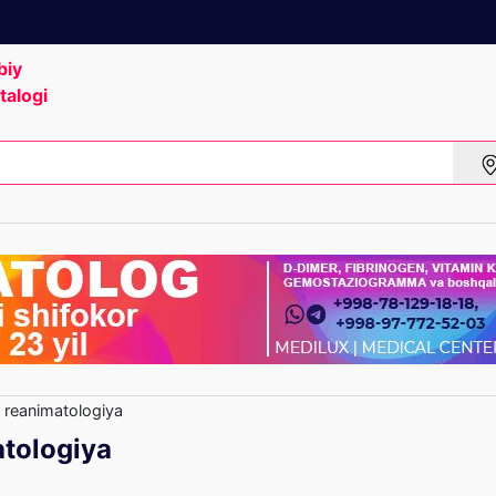
biy
talogi
 reanimatologiya
atologiya