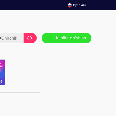
Русский
Klinika qo'shish
Chirchik