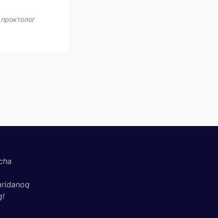
 проктолог
cha
aridanoq
g!