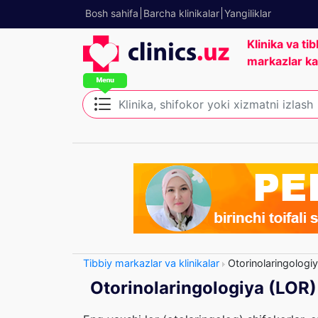
Bosh sahifa
Barcha klinikalar
Yangiliklar
Klinika va tib
markazlar ka
Tibbiy markazlar va klinikalar
Otorinolaringologi
Otorinolaringologiya (LOR)