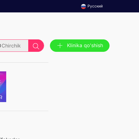
Русский
Klinika qo'shish
Chirchik