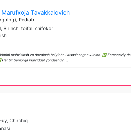
 Marufxoja Tavakkalovich
ngolog), Pediatr
il, Birinchi toifali shifokor
ish
klarini tashxislash va davolash bo'yicha ixtisoslashgan klinika. ✅ Zamonaviy d
✅ Har bir bemorga individual yondashuv
...
-uy, Chirchiq
nasi