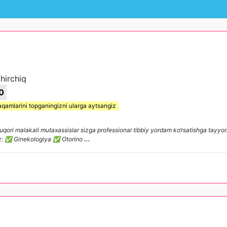
hirchiq
0
aqamlarini topganingizni ularga aytsangiz
uqori malakali mutaxassislar sizga professional tibbiy yordam ko‘rsatishga tayyor
lamiz: ✅ Ginekologiya ✅ Otorino
...