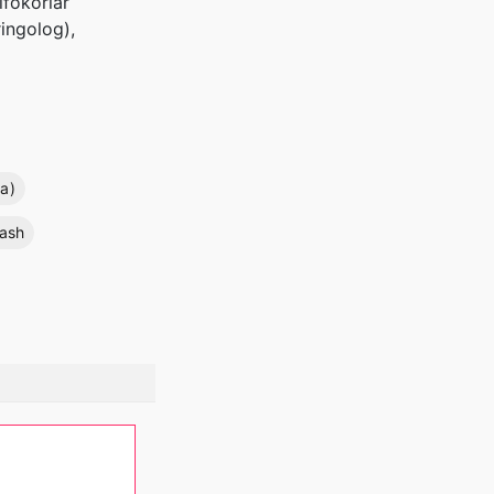
ifokorlar
ringolog),
a)
lash