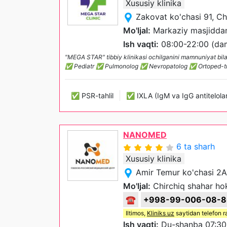
Xususiy klinika
Zakovat ko'chasi 91, Ch
Mo'ljal:
Markaziy masjiddan
Ish vaqti:
08:00-22:00 (dam 
"MEGA STAR" tibbiy klinikasi ochilganini mamnuniyat b
✅ Pediatr ✅ Pulmonolog ✅ Nevropatolog ✅ Ortoped-trav
✅ PSR-tahlil
✅ IXLA (IgM va IgG antitelolar
NANOMED
6 ta sharh
Xususiy klinika
Amir Temur ko'chasi 2A
Mo'ljal:
Chirchiq shahar hoki
☎
+998-99-006-08-8
Iltimos,
Kliniks uz
saytidan telefon r
Ish vaqti:
Du-shanba 07:30