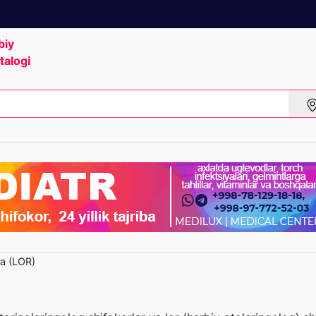
biy
talogi
ya (LOR)