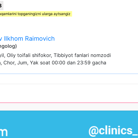
3
aqamlarini topganingizni ularga aytsangiz
v Ilkhom Raimovich
ngolog)
 yil, Oliy toifali shifokor, Tibbiyot fanlari nomzodi
h, Chor, Jum, Yak soat 00:00 dan 23:59 gacha