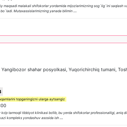
 maqsadi malakali shifokorlar yordamida mijozlarimizning sog`lig`ini saqlash 
bo`ladi. Mutaxassislarimizning yanada bilimin
...
, Yangibozor shahar posyolkasi, Yuqorichirchiq tumani, Tosh
3
aqamlarini topganingizni ularga aytsangiz
:00
 tarmoqli tibbiyot klinikasi bo‘lib, bu yerda shifokorlar professionalligi, aniq d
rkazi kompleks yondashuv asosida ish
...