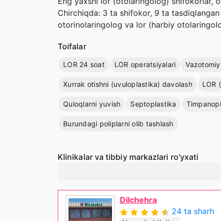
Eng yaxshi lor (otolaringolog) shifokorlar, o
Chirchiqda: 3 ta shifokor, 9 ta tasdiqlangan 
otorinolaringolog va lor (harbiy otolaringo
Toifalar
LOR 24 soat
LOR operatsiyalari
Vazotomiy
Xurrak otishni (uvuloplastika) davolash
LOR (
Quloqlarni yuvish
Septoplastika
Timpanopl
Burundagi poliplarni olib tashlash
Klinikalar va tibbiy markazlari ro'yxati
Dilchehra
24 ta sharh