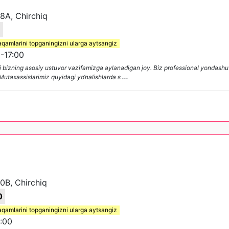
8A, Chirchiq
6
aqamlarini topganingizni ularga aytsangiz
-17:00
g‘i bizning asosiy ustuvor vazifamizga aylanadigan joy. Biz professional yondas
 Mutaxassislarimiz quyidagi yo‘nalishlarda s
...
0B, Chirchiq
0
aqamlarini topganingizni ularga aytsangiz
:00