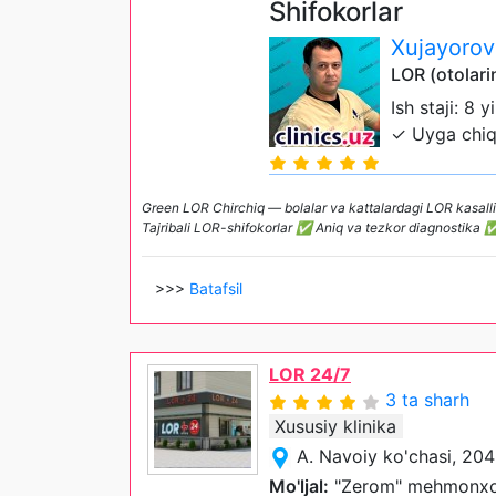
Shifokorlar
Xujayorov
LOR (otolari
Ish staji: 8 y
✓ Uyga chiq
Green LOR Chirchiq — bolalar va kattalardagi LOR kasalli
Tajribali LOR-shifokorlar ✅ Aniq va tezkor diagnostika 
>>>
Batafsil
LOR 24/7
3 ta sharh
Xususiy klinika
A. Navoiy ko'chasi, 204
Mo'ljal:
"Zerom" mehmonxo