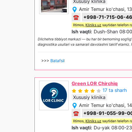
Xususiy klinika
Amir Temur ko'chasi, 13
☎
+998-71-715-06-4
Iltimos,
Kliniks uz
saytidan telefon r
Ish vaqti:
Dush-Shan 08:00
Dilchehra tibbiyot markazi — bu har bir bemorning sog‘li
diagnostika usullari va samarali davolashni taklif etamiz.
>>>
Batafsil
Green LOR Chirchiq
17 ta sharh
Xususiy klinika
Amir Temur ko'chasi, 14
☎
+998-91-055-99-0
Iltimos,
Kliniks uz
saytidan telefon r
Ish vaqti:
Du-yak 08:00-23