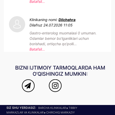
Batafsil...
Klinikaning nomi:
Dilchehra
Dilafruz
24.07.2026 11:05
Gastro-enterolog muomalasi 0 umuman.
Odamlar bemor bo’lganliklari uchun
borishadi, ortiqcha qo’polli...
Batafsil...
BIZNI IJTIMOIY TARMOQLARDA HAM
O'QISHINGIZ MUMKIN:
SIZ SHU YERDASIZ:
BARCHA KLINIKALAR
TIBBIY
MARKAZLAR VA KLINIKALAR
CHIRCHIQ MARKAZIY