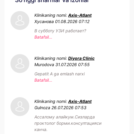
So'nggi sharhlar va izohlar
Klinikaning nomi:
Axis-Atlant
Хусанова
01.08.2026 07:12
В субботу УЗИ работает?
Batafsil...
Klinikaning nomi:
Diyora Clinic
Murodova
31.07.2026 07:55
Gepatit A ga emlash narxi
Batafsil...
Klinikaning nomi:
Axis-Atlant
Gulnoza
26.07.2026 07:53
Ассалому алайкум.Сизларда
проктолог борми.консултацияси
канча.