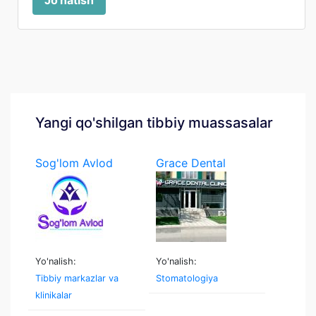
Jo'natish
Yangi qo'shilgan tibbiy muassasalar
Sog'lom Avlod
Grace Dental
Yo'nalish:
Yo'nalish:
Tibbiy markazlar va
Stomatologiya
klinikalar