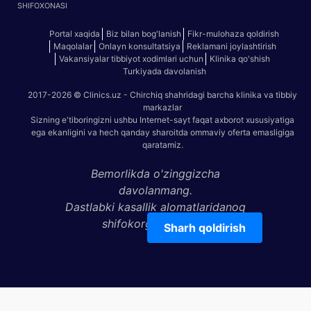
SHIFOXONASI
Portal xaqida
Biz bilan bog'lanish
Fikr-mulohaza qoldirish
Maqolalar
Onlayn konsultatsiya
Reklamani joylashtirish
Vakansiyalar tibbiyot xodimlari uchun
Klinika qo'shish
Turkiyada davolanish
2017-2026 © Clinics.uz - Chirchiq shahridagi barcha klinika va tibbiy
markazlar
Sizning e'tiboringizni ushbu Internet-sayt faqat axborot xususiyatiga
ega ekanligini va hech qanday sharoitda ommaviy oferta emasligiga
qaratamiz.
Bemorlikda o'zinggizcha
davolanmang.
Dastlabki kasallik alomatlaridanoq
shifokorga ko'rining!
Sharh qoldirish