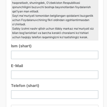
haqoratlash, shuningdek, O'zbekiston Respublikasi
qonunchiligini buzuvchi boshqa bayonotlardan foydalanish
qat'iyan man etiladi.
Sayt ma'muriyati tomonidan belgilangan qoidalarni buzganlik
uchun Foydalanuvchining fikri oldindan ogohlantirmasdan
o'chiriladi.
Salbiy izohni nashr qilish uchun tibbiy markaz ma'muriyati siz
bilan bog'lanishlari va barcha kerakli choralarni ko'rishlari
uchun haqiqiy telefon raqamingizni ko'rsatishingiz kerak.
Ism (shart)
E-Mail
Telefon (shart)