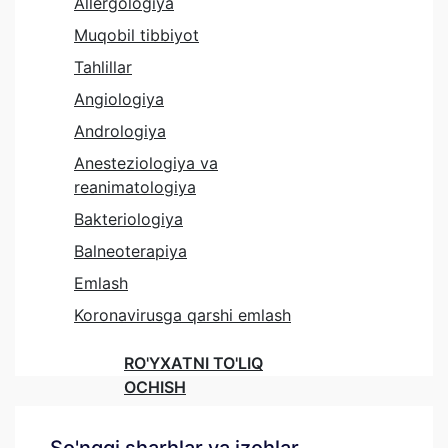
Allergologiya
Muqobil tibbiyot
Tahlillar
Angiologiya
Andrologiya
Anesteziologiya va
reanimatologiya
Bakteriologiya
Balneoterapiya
Emlash
Koronavirusga qarshi emlash
RO'YXATNI TO'LIQ
OCHISH