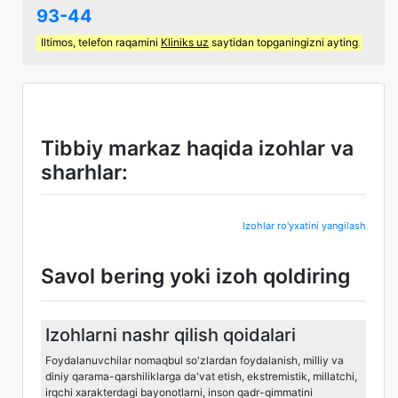
93-44
Iltimos, telefon raqamini
Kliniks uz
saytidan topganingizni ayting
Tibbiy markaz haqida izohlar va
sharhlar:
Izohlar ro'yxatini yangilash
Savol bering yoki izoh qoldiring
Izohlarni nashr qilish qoidalari
Foydalanuvchilar nomaqbul so'zlardan foydalanish, milliy va
diniy qarama-qarshiliklarga da'vat etish, ekstremistik, millatchi,
irqchi xarakterdagi bayonotlarni, inson qadr-qimmatini