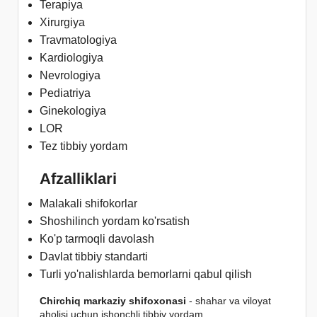
Terapiya
Xirurgiya
Travmatologiya
Kardiologiya
Nevrologiya
Pediatriya
Ginekologiya
LOR
Tez tibbiy yordam
Afzalliklari
Malakali shifokorlar
Shoshilinch yordam ko'rsatish
Ko'p tarmoqli davolash
Davlat tibbiy standarti
Turli yo'nalishlarda bemorlarni qabul qilish
Chirchiq markaziy shifoxonasi
- shahar va viloyat
aholisi uchun ishonchli tibbiy yordam.