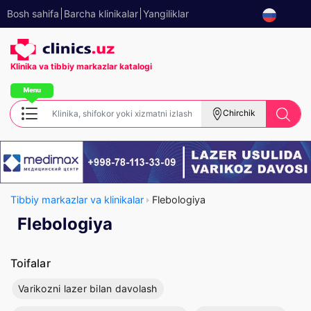
Bosh sahifa
Barcha klinikalar
Yangiliklar
Klinika va tibbiy
markazlar katalogi
Chirchik
Tibbiy markazlar va klinikalar
Flebologiya
Flebologiya
Toifalar
Varikozni lazer bilan davolash