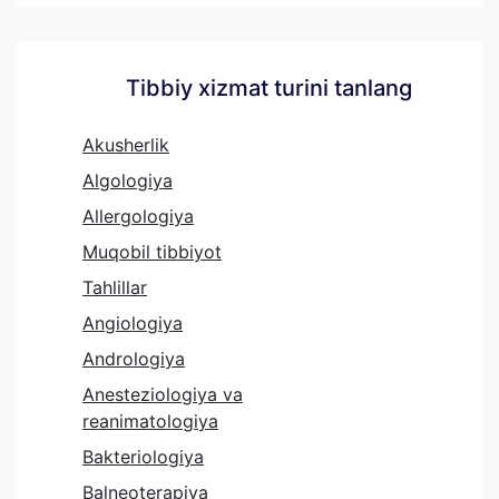
Tibbiy xizmat turini tanlang
Akusherlik
Algologiya
Allergologiya
Muqobil tibbiyot
Tahlillar
Angiologiya
Andrologiya
Anesteziologiya va
reanimatologiya
Bakteriologiya
Balneoterapiya