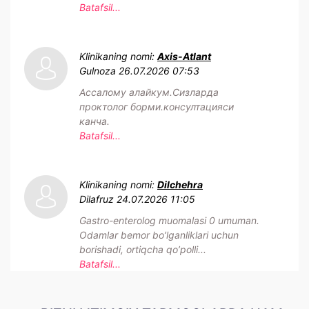
Batafsil...
Klinikaning nomi:
Axis-Atlant
Gulnoza
26.07.2026 07:53
Ассалому алайкум.Сизларда
проктолог борми.консултацияси
канча.
Batafsil...
Klinikaning nomi:
Dilchehra
Dilafruz
24.07.2026 11:05
Gastro-enterolog muomalasi 0 umuman.
Odamlar bemor bo’lganliklari uchun
borishadi, ortiqcha qo’polli...
Batafsil...