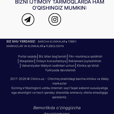
BIZNI IJTIMOIY TARMOQLARDA HAM
O'QISHINGIZ MUMKIN:
SIZ SHU YERDASIZ:
BARCHA KLINIKALAR
TIBBIY
MARKAZLAR VA KLINIKALAR
FLEBOLOGIYA
Portal xaqida
Biz bilan bog'lanish
Fikr-mulohaza qoldirish
Maqolalar
Onlayn konsultatsiya
Reklamani joylashtirish
Vakansiyalar tibbiyot xodimlari uchun
Klinika qo'shish
Turkiyada davolanish
2017-2026 © Clinics.uz - Chirchiq shahridagi barcha klinika va tibbiy
markazlar
Sizning e'tiboringizni ushbu Internet-sayt faqat axborot xususiyatiga
ega ekanligini va hech qanday sharoitda ommaviy oferta emasligiga
qaratamiz.
Bemorlikda o'zinggizcha
davolanmang.