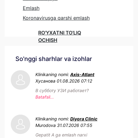
Emlash
Koronavirusga qarshi emlash
RO'YXATNI TO'LIQ
OCHISH
So'nggi sharhlar va izohlar
Klinikaning nomi:
Axis-Atlant
Хусанова
01.08.2026 07:12
В субботу УЗИ работает?
Batafsil...
Klinikaning nomi:
Diyora Clinic
Murodova
31.07.2026 07:55
Gepatit A ga emlash narxi