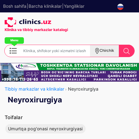
Bosh sahifa
Barcha klinikalar
Yangiliklar
Klinika va tibbiy
markazlar katalogi
Chirchik
Tibbiy markazlar va klinikalar
Neyroxirurgiya
Neyroxirurgiya
Toifalar
Umurtqa pog'onasi neyroxirurgiyasi