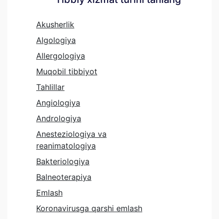
Akusherlik
Algologiya
Allergologiya
Muqobil tibbiyot
Tahlillar
Angiologiya
Andrologiya
Anesteziologiya va
reanimatologiya
Bakteriologiya
Balneoterapiya
Emlash
Koronavirusga qarshi emlash