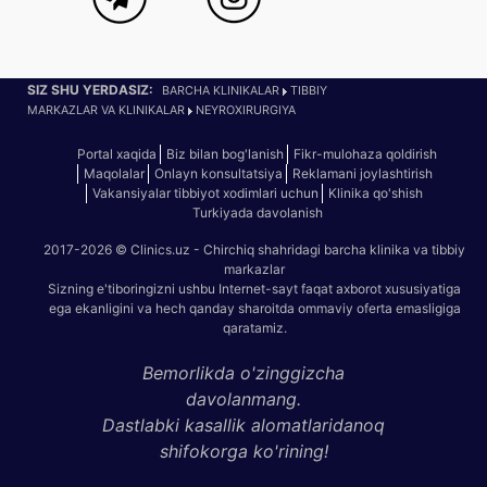
SIZ SHU YERDASIZ:
BARCHA KLINIKALAR
TIBBIY
MARKAZLAR VA KLINIKALAR
NEYROXIRURGIYA
Portal xaqida
Biz bilan bog'lanish
Fikr-mulohaza qoldirish
Maqolalar
Onlayn konsultatsiya
Reklamani joylashtirish
Vakansiyalar tibbiyot xodimlari uchun
Klinika qo'shish
Turkiyada davolanish
2017-2026 © Clinics.uz - Chirchiq shahridagi barcha klinika va tibbiy
markazlar
Sizning e'tiboringizni ushbu Internet-sayt faqat axborot xususiyatiga
ega ekanligini va hech qanday sharoitda ommaviy oferta emasligiga
qaratamiz.
Bemorlikda o'zinggizcha
davolanmang.
Dastlabki kasallik alomatlaridanoq
shifokorga ko'rining!