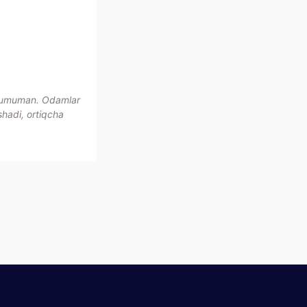
0 umuman. Odamlar
shadi, ortiqcha