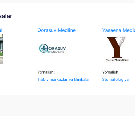
salar
l
Qorasuv Medline
Yaseena Medic
Yo'nalish:
Yo'nalish:
Tibbiy markazlar va klinikalar
Stomatologiya