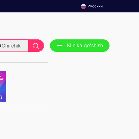
Русский
Klinika qo'shish
Chirchik