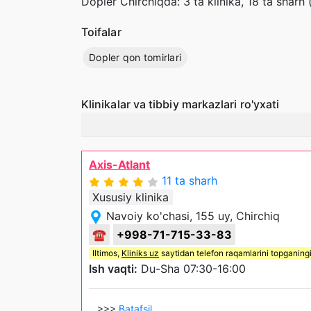
Dopler Chirchiqda: 3 ta klinika, 18 ta sharh
Toifalar
Dopler qon tomirlari
Klinikalar va tibbiy markazlari ro'yxati
Axis-Atlant
11 ta sharh
Xususiy klinika
Navoiy ko'chasi, 155 uy, Chirchiq
☎
+998-71-715-33-83
Iltimos,
Kliniks uz
saytidan telefon raqamlarini topganing
Ish vaqti:
Du-Sha 07:30-16:00
>>>
Batafsil