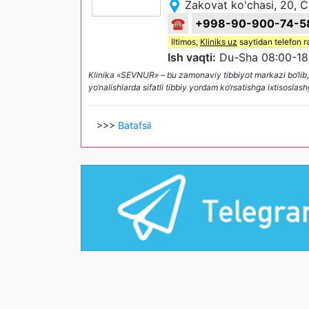
Zakovat ko'chasi, 20, C
☎
+998-90-900-74-5
Iltimos,
Kliniks uz
saytidan telefon r
Ish vaqti:
Du-Sha 08:00-18
Klinika «SEVNUR» – bu zamonaviy tibbiyot markazi bo‘lib, si
yo‘nalishlarda sifatli tibbiy yordam ko‘rsatishga ixtisos
>>>
Batafsil