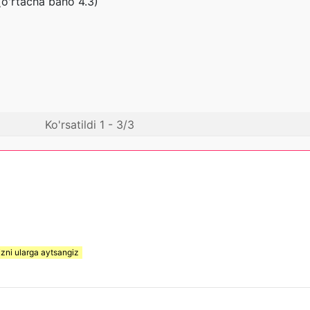
 (o'rtacha baho 4.3)
Ko'rsatildi 1 - 3/3
izni ularga aytsangiz