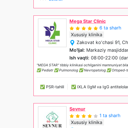
Mega Star Clinic
6 ta sharh
Xususiy klinika
Zakovat ko'chasi 91, Ch
Mo'ljal:
Markaziy masjiddan
Ish vaqti:
08:00-22:00 (dam 
"MEGA STAR" tibbiy klinikasi ochilganini mamnuniyat b
✅ Pediatr ✅ Pulmonolog ✅ Nevropatolog ✅ Ortoped-trav
✅ PSR-tahlil
✅ IXLA (IgM va IgG antitelolar
Sevnur
1 ta sharh
Xususiy klinika