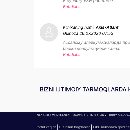
В субботу УЗИ работает?
Batafsil...
Klinikaning nomi:
Axis-Atlant
Gulnoza
26.07.2026 07:53
Ассалому алайкум.Сизларда про
борми.консултацияси канча.
Batafsil...
BIZNI IJTIMOIY TARMOQLARDA 
SIZ SHU YERDASIZ:
BARCHA KLINIKALAR
TIBBIY MARKAZ
Portal xaqida
Biz bilan bog'lanish
Fikr-mulohaza qoldiris