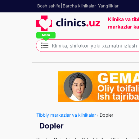
Bosh sahifa
Barcha klinikalar
Yangiliklar
Klinika va tib
markazlar ka
Tibbiy markazlar va klinikalar
Dopler
Dopler