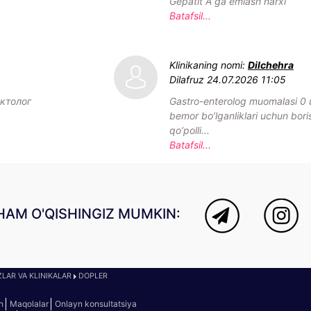
Gepatit A ga emlash narxi
Batafsil...
Klinikaning nomi:
Dilchehra
Dilafruz
24.07.2026 11:05
ктолог
Gastro-enterolog muomalasi 
bemor bo’lganliklari uchun bori
qo’polli...
Batafsil...
HAM O'QISHINGIZ MUMKIN:
LAR VA KLINIKALAR
DOPLER
h
Maqolalar
Onlayn konsultatsiya