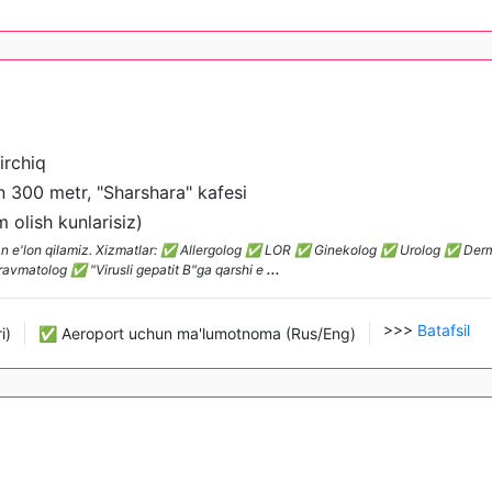
irchiq
 300 metr, "Sharshara" kafesi
olish kunlarisiz)
ilan e'lon qilamiz. Xizmatlar: ✅ Allergolog ✅ LOR ✅ Ginekolog ✅ Urolog ✅ Der
matolog ✅ "Virusli gepatit B"ga qarshi e
...
>>>
Batafsil
i)
✅ Aeroport uchun ma'lumotnoma (Rus/Eng)