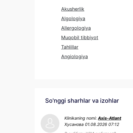
Akusherlik
Algologiya
Allergologiya
Muqobil tibbiyot
Tahlillar
Angiologiya
So'nggi sharhlar va izohlar
Klinikaning nomi:
Axis-Atlant
Хусанова
01.08.2026 07:12