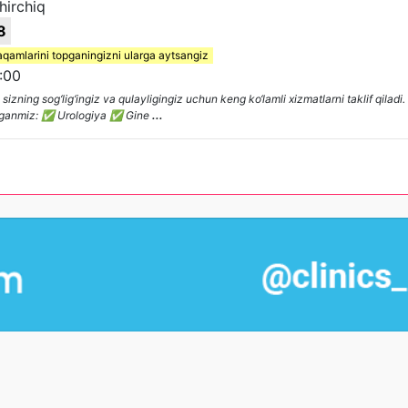
hirchiq
8
aqamlarini topganingizni ularga aytsangiz
:00
zning sog‘lig‘ingiz va qulayligingiz uchun keng ko‘lamli xizmatlarni taklif qiladi.
lashganmiz: ✅ Urologiya ✅ Gine
...