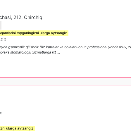
chasi, 212, Chirchiq
aqamlarini topganingizni ularga aytsangiz
:00
joyda g‘amxo‘rlik qilishdir. Biz kattalar va bolalar uchun professional yondashuv
mpleks stomatologik xizmatlarga ixt
...
iq
izni ularga aytsangiz