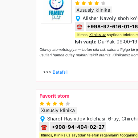
Xususiy klinika
Alisher Navoiy shoh ko'
☎
+998-97-616-01-16
Iltimos,
Kliniks uz
saytidan telefon r
Ish vaqti:
Du-Yak 09:00-19
Oilaviy stomatologiya — butun oila tish salomatligiga bir 
usullari hamda qulay muhitni taklif etamiz. Klinikamiz ko
>>>
Batafsil
Favorit stom
Xususiy klinika
Sharof Rashidov ko‘chasi, 6-uy, Chirch
☎
+998-94-404-02-27
Iltimos,
Kliniks uz
saytidan telefon raqamlarini topganing