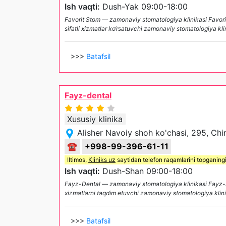
Ish vaqti:
Dush-Yak 09:00-18:00
Favorit Stom — zamonaviy stomatologiya klinikasi Favorit S
sifatli xizmatlar ko‘rsatuvchi zamonaviy stomatologiya kl
>>>
Batafsil
Fayz-dental
Xususiy klinika
Alisher Navoiy shoh ko'chasi, 295, Chi
☎
+998-99-396-61-11
Iltimos,
Kliniks uz
saytidan telefon raqamlarini topganing
Ish vaqti:
Dush-Shan 09:00-18:00
Fayz-Dental — zamonaviy stomatologiya klinikasi Fayz-Denta
xizmatlarni taqdim etuvchi zamonaviy stomatologiya klinik
>>>
Batafsil