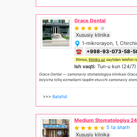
Grace Dental
Xususiy klinika
1-mikrorayon, 1, Chirchi
☎
+998-93-073-58-5
Iltimos,
Kliniks uz
saytidan telefon r
Ish vaqti:
Tun-u kun (24/7)
Grace Dental — zamonaviy stomatologiya klinikasi Grace Den
bo‘yicha to‘liq xizmatlarni taqdim etuvchi zamonaviy stoma
>>>
Batafsil
Medium Stomatologiya 24
5 ta sharh
Xususiy klinika