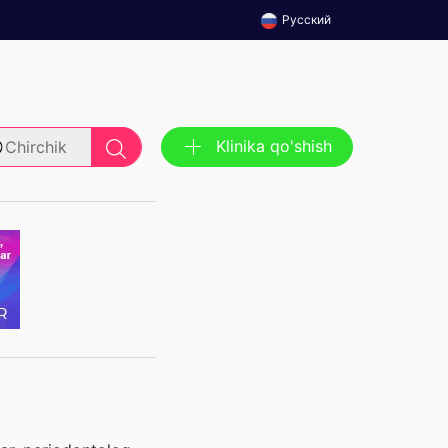
Русский
Klinika qo'shish
Chirchik