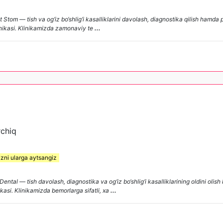
tom — tish va og‘iz bo‘shlig‘i kasalliklarini davolash, diagnostika qilish hamda p
inikasi. Klinikamizda zamonaviy te
...
rchiq
izni ularga aytsangiz
l — tish davolash, diagnostika va og‘iz bo‘shlig‘i kasalliklarining oldini olish b
asi. Klinikamizda bemorlarga sifatli, xa
...