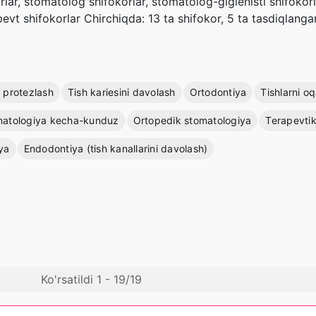
ar, stomatolog shifokorlar, stomatolog-gigienisti shifokor
vt shifokorlar Chirchiqda: 13 ta shifokor, 5 ta tasdiqlanga
h protezlash
Tish kariesini davolash
Ortodontiya
Tishlarni oq
atologiya kecha-kunduz
Ortopedik stomatologiya
Terapevtik
ya
Endodontiya (tish kanallarini davolash)
Ko'rsatildi 1 - 19/19