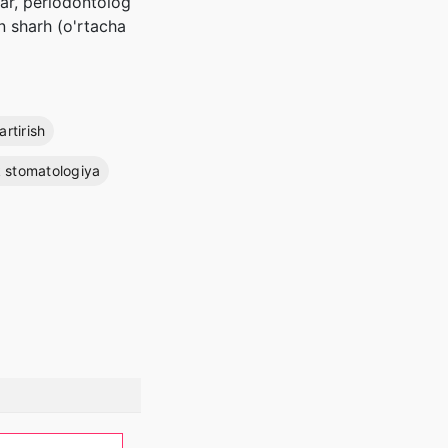
lar, periodontolog
n sharh (o'rtacha
artirish
 stomatologiya