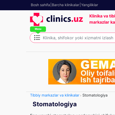
Bosh sahifa
Barcha klinikalar
Yangiliklar
Klinika va tib
markazlar ka
Tibbiy markazlar va klinikalar
Stomatologiya
Stomatologiya