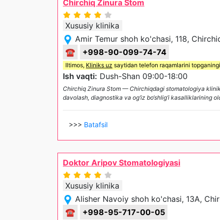
Chirchiq Zinura Stom
Xususiy klinika
Amir Temur shoh ko'chasi, 118, Chirchi
☎
+998-90-099-74-74
Iltimos,
Kliniks uz
saytidan telefon raqamlarini topganing
Ish vaqti:
Dush-Shan 09:00-18:00
Chirchiq Zinura Stom — Chirchiqdagi stomatologiya klinika
davolash, diagnostika va og‘iz bo‘shlig‘i kasalliklarining ol
>>>
Batafsil
Doktor Aripov Stomatologiyasi
Xususiy klinika
Alisher Navoiy shoh ko'chasi, 13A, Chi
☎
+998-95-717-00-05