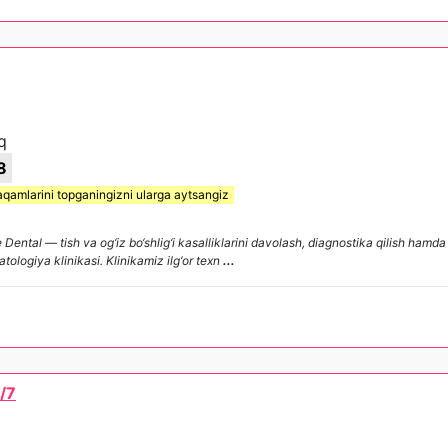
q
8
aqamlarini topganingizni ularga aytsangiz
tal — tish va og‘iz bo‘shlig‘i kasalliklarini davolash, diagnostika qilish hamda 
tologiya klinikasi. Klinikamiz ilg‘or texn
...
/7