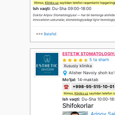
Iltimos,
Kliniks uz
saytidan telefon raqamlarini topganing
Ish vaqti:
Du-Sha 09:00-18:00
Doktor Aripov Stomatologiyasi — har bir bemorga alohida 
innovatsion uskunalar, stomatologiyadagi ilg‘or texnologi
>>>
Batafsil
ESTETIK STOMATOLOGIY
5 ta sharh
Xususiy klinika
Alisher Navoiy shoh ko'
Mo'ljal:
14-maktab
☎
+998-95-515-10-01
Iltimos,
Kliniks uz
saytidan telefon r
Ish vaqti:
Du-Sha 10:00-18
Shifokorlar
Aripov Sa