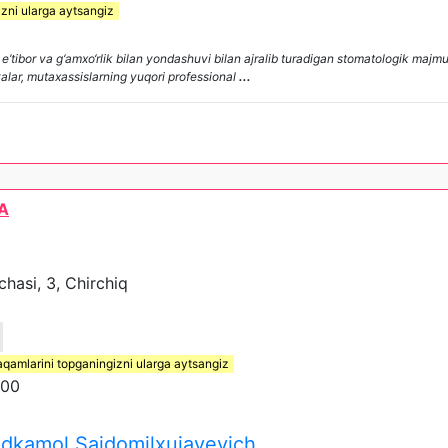
izni ularga aytsangiz
e’tibor va g‘amxo‘rlik bilan yondashuvi bilan ajralib turadigan stomatologik maj
yalar, mutaxassislarning yuqori professional
...
A
chasi, 3, Chirchiq
aqamlarini topganingizni ularga aytsangiz
:00
idkamol Saidomilxujayevich