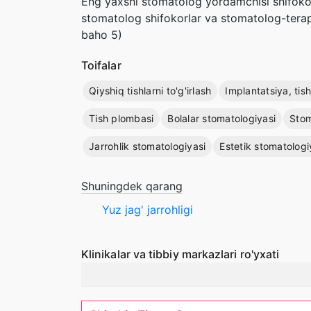
Eng yaxshi stomatolog yordamchisi shifokorl
stomatolog shifokorlar va stomatolog-terape
baho 5)
Toifalar
Qiyshiq tishlarni to'g'irlash
Implantatsiya, tis
Tish plombasi
Bolalar stomatologiyasi
Stom
Jarrohlik stomatologiyasi
Estetik stomatologi
Shuningdek qarang
Yuz jag' jarrohligi
Klinikalar va tibbiy markazlari ro'yxati