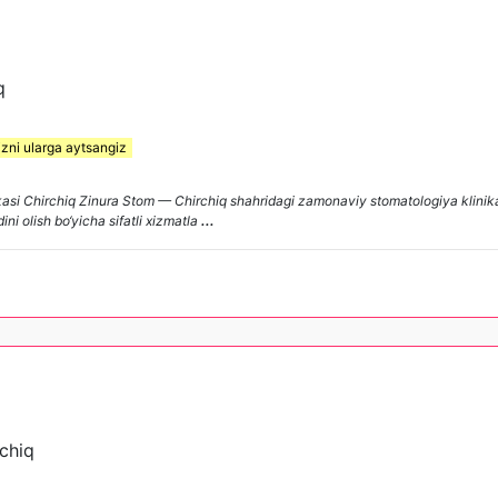
q
izni ularga aytsangiz
si Chirchiq Zinura Stom — Chirchiq shahridagi zamonaviy stomatologiya klinikasi 
dini olish bo‘yicha sifatli xizmatla
...
rchiq