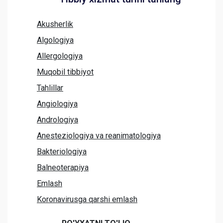
Akusherlik
Algologiya
Allergologiya
Muqobil tibbiyot
Tahlillar
Angiologiya
Andrologiya
Anesteziologiya va reanimatologiya
Bakteriologiya
Balneoterapiya
Emlash
Koronavirusga qarshi emlash