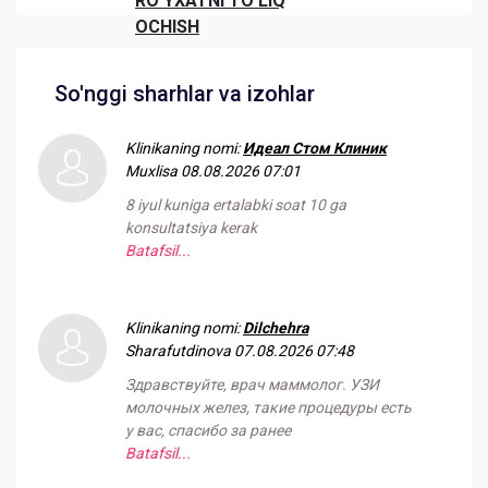
RO'YXATNI TO'LIQ
OCHISH
So'nggi sharhlar va izohlar
Klinikaning nomi:
Идеал Стом Клиник
Muxlisa
08.08.2026 07:01
8 iyul kuniga ertalabki soat 10 ga
konsultatsiya kerak
Batafsil...
Klinikaning nomi:
Dilchehra
Sharafutdinova
07.08.2026 07:48
Здравствуйте, врач маммолог. УЗИ
молочных желез, такие процедуры есть
у вас, спасибо за ранее
Batafsil...