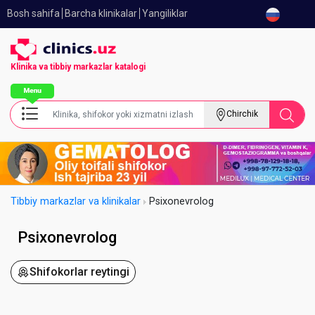
Bosh sahifa
Barcha klinikalar
Yangiliklar
Klinika va tibbiy
markazlar katalogi
Chirchik
Tibbiy markazlar va klinikalar
Psixonevrolog
Psixonevrolog
Shifokorlar reytingi