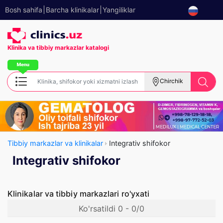
Bosh sahifa
Barcha klinikalar
Yangiliklar
Klinika va tibbiy
markazlar katalogi
Chirchik
Tibbiy markazlar va klinikalar
Integrativ shifokor
Integrativ shifokor
Klinikalar va tibbiy markazlari ro'yxati
Ko'rsatildi 0 - 0/0