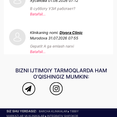
Хусанова
01.08.2026 07:12
В субботу УЗИ работает?
Batafsil...
Klinikaning nomi:
Diyora Clinic
Murodova
31.07.2026 07:55
Gepatit A ga emlash narxi
Batafsil...
BIZNI IJTIMOIY TARMOQLARDA HAM
O'QISHINGIZ MUMKIN:
SIZ SHU YERDASIZ:
BARCHA KLINIKALAR
TIBBIY
MARKAZLAR VA KLINIKALAR
INTEGRATIV SHIFOKOR