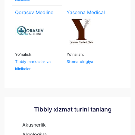
Qorasuv Medline
Yaseena Medical
Clinic
Yo'nalish:
Yo'nalish:
Tibbiy markazlar va
Stomatologiya
klinikalar
Tibbiy xizmat turini tanlang
Akusherlik
Algologiya