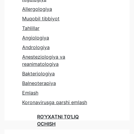
Allergologiya
Muqobil tibbiyot
Tahlillar
Angiologiya
Andrologiya
Anesteziologiya va
reanimatologiya
Bakteriologiya
Balneoterapiya
Emlash
Koronavirusga qarshi emlash
RO'YXATNI TO'LIQ
OCHISH