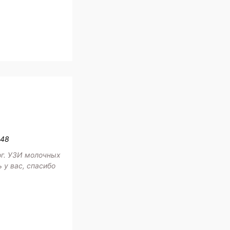
:48
ог. УЗИ молочных
 у вас, спасибо