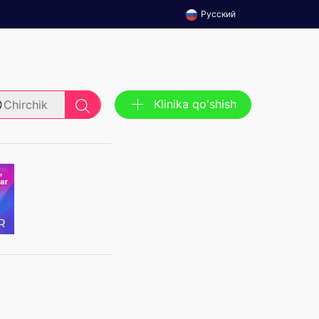
Русский
Klinika qo'shish
Chirchik