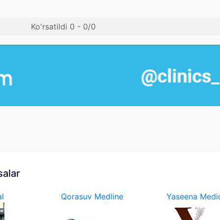
Ko'rsatildi 0 - 0/0
salar
l
Qorasuv Medline
Yaseena Medic