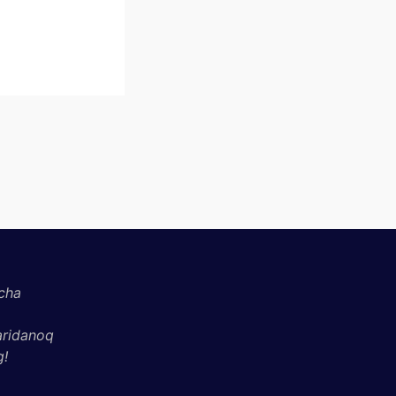
cha
aridanoq
g!