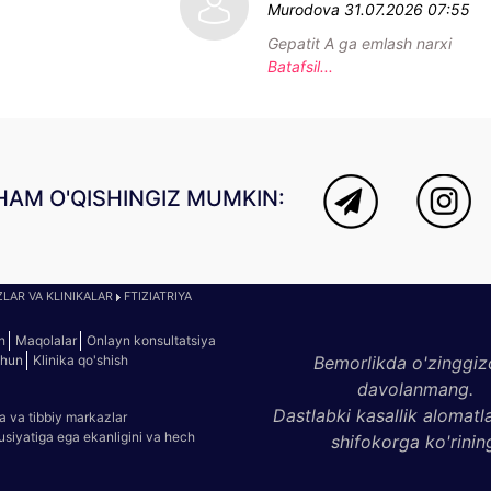
Murodova
31.07.2026 07:55
Gepatit A ga emlash narxi
Batafsil...
HAM O'QISHINGIZ MUMKIN:
LAR VA KLINIKALAR
FTIZIATRIYA
h
Maqolalar
Onlayn konsultatsiya
chun
Klinika qo'shish
Bemorlikda o'zinggiz
davolanmang.
Dastlabki kasallik alomatl
a va tibbiy markazlar
susiyatiga ega ekanligini va hech
shifokorga ko'rinin