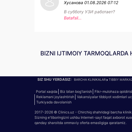
Хусанова
01.08.2026 07:12
В субботу УЗИ работает?
Batafsil...
BIZNI IJTIMOIY TARMOQLARDA 
SIZ SHU YERDASIZ:
BARCHA KLINIKALAR
TIBBIY MARKAZ
Portal xaqida
Biz bilan bog'lanish
Fikr-mulohaza qoldiris
Reklamani joylashtirish
Vakansiyalar tibbiyot xodimlari u
Turkiyada davolanish
2017-2026 © Clinics.uz - Chirchiq shahridagi barcha klinik
Sizning e'tiboringizni ushbu Internet-sayt faqat axborot xu
qanday sharoitda ommaviy oferta emasligiga qaratamiz.