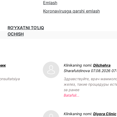
Emlash
Koronavirusga qarshi emlash
RO'YXATNI TO'LIQ
OCHISH
ник
Klinikaning nomi:
Dilchehra
Sharafutdinova
07.08.2026 07
onsultatsiya
Здравствуйте, врач маммол
желез, такие процедуры есть
за ранее
Batafsil...
Klinikaning nomi:
Diyora Clinic