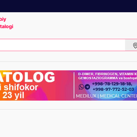
biy
talogi