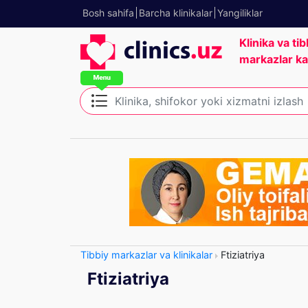
Bosh sahifa
Barcha klinikalar
Yangiliklar
Klinika va tib
markazlar ka
Tibbiy markazlar va klinikalar
Ftiziatriya
Ftiziatriya