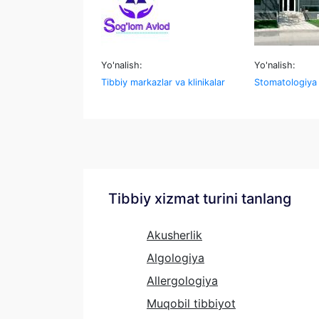
Yo'nalish:
Yo'nalish:
Tibbiy markazlar va klinikalar
Stomatologiya
Tibbiy xizmat turini tanlang
Akusherlik
Algologiya
Allergologiya
Muqobil tibbiyot