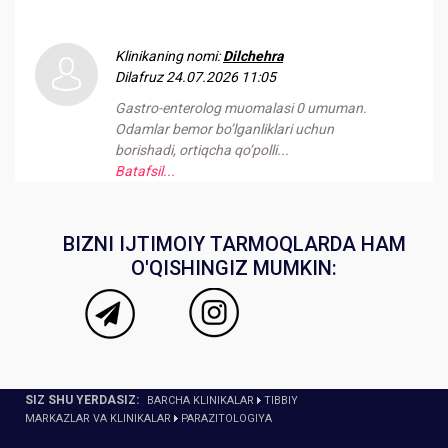
Klinikaning nomi:
Dilchehra
Dilafruz
24.07.2026 11:05
Gastro-enterolog muomalasi 0 umuman.
Odamlar bemor bo’lganliklari uchun
borishadi, ortiqcha qo’polli...
Batafsil...
BIZNI IJTIMOIY TARMOQLARDA HAM
O'QISHINGIZ MUMKIN:
SIZ SHU YERDASIZ:
BARCHA KLINIKALAR
TIBBIY
MARKAZLAR VA KLINIKALAR
PARAZITOLOGIYA