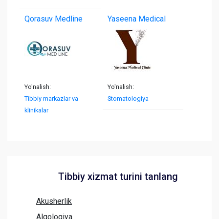
Qorasuv Medline
Yaseena Medical
Clinic
Yo'nalish:
Yo'nalish:
Tibbiy markazlar va
Stomatologiya
klinikalar
Tibbiy xizmat turini tanlang
Akusherlik
Algologiya