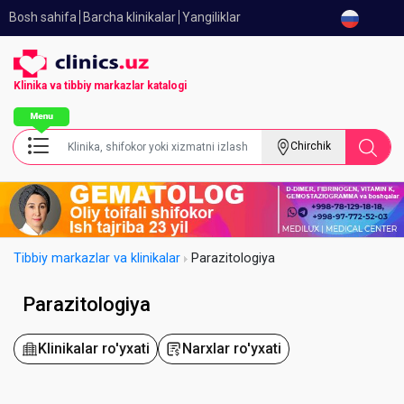
Bosh sahifa
Barcha klinikalar
Yangiliklar
Klinika va tibbiy
markazlar katalogi
Chirchik
Tibbiy markazlar va klinikalar
Parazitologiya
Parazitologiya
Klinikalar ro'yxati
Narxlar ro'yxati