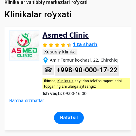
Klinikalar va tibbiy markazlari ro'yxati
Klinikalar ro'yxati
Asmed Clinic
1 ta sharh
Xususiy klinika
Amir Temur ko'chasi, 22, Chirchiq
☎
+998-90-000-17-22
Iltimos,
Kliniks uz
saytidan telefon raqamlarini
topganingizni ularga aytsangiz
Ish vaqti:
09:00-16:00
Barcha xizmatlar
Batafsil