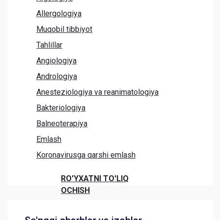
Allergologiya
Muqobil tibbiyot
Tahlillar
Angiologiya
Andrologiya
Anesteziologiya va reanimatologiya
Bakteriologiya
Balneoterapiya
Emlash
Koronavirusga qarshi emlash
RO'YXATNI TO'LIQ
OCHISH