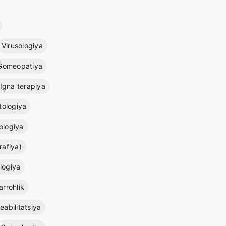
Virusologiya
Gomeopatiya
Igna terapiya
ologiya
logiya
afiya)
logiya
arrohlik
eabilitatsiya