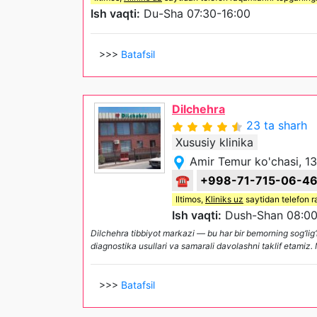
Ish vaqti:
Du-Sha 07:30-16:00
>>>
Batafsil
Dilchehra
23 ta sharh
Xususiy klinika
Amir Temur ko'chasi, 13
☎
+998-71-715-06-4
Iltimos,
Kliniks uz
saytidan telefon r
Ish vaqti:
Dush-Shan 08:00
Dilchehra tibbiyot markazi — bu har bir bemorning sog‘li
diagnostika usullari va samarali davolashni taklif etamiz.
>>>
Batafsil