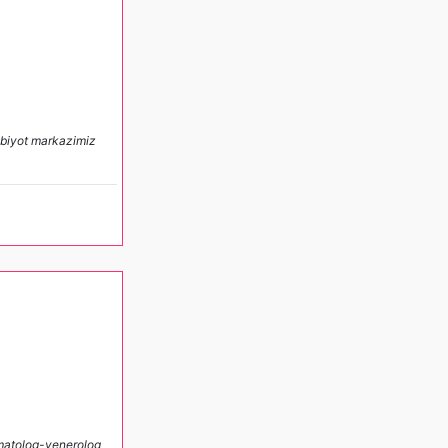
ibbiyot markazimiz
matolog-venerolog