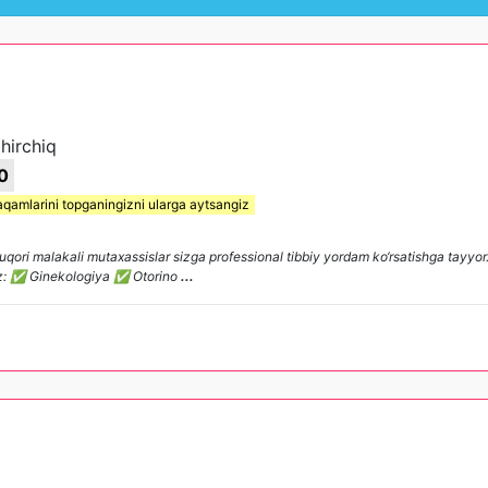
hirchiq
0
aqamlarini topganingizni ularga aytsangiz
uqori malakali mutaxassislar sizga professional tibbiy yordam ko‘rsatishga tayyor
lamiz: ✅ Ginekologiya ✅ Otorino
...