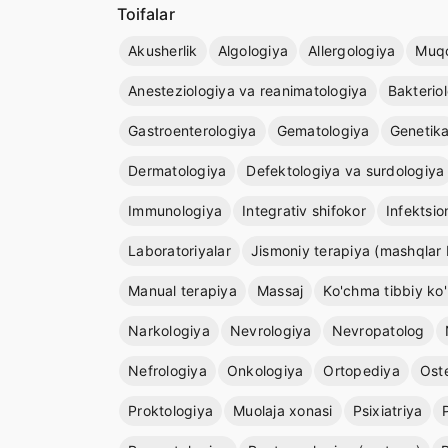
Toifalar
Akusherlik
Algologiya
Allergologiya
Muqo
Anesteziologiya va reanimatologiya
Bakterio
Gastroenterologiya
Gematologiya
Genetik
Dermatologiya
Defektologiya va surdologiya
Immunologiya
Integrativ shifokor
Infektsion
Laboratoriyalar
Jismoniy terapiya (mashqlar 
Manual terapiya
Massaj
Ko'chma tibbiy ko'
Narkologiya
Nevrologiya
Nevropatolog
Nefrologiya
Onkologiya
Ortopediya
Ost
Proktologiya
Muolaja xonasi
Psixiatriya