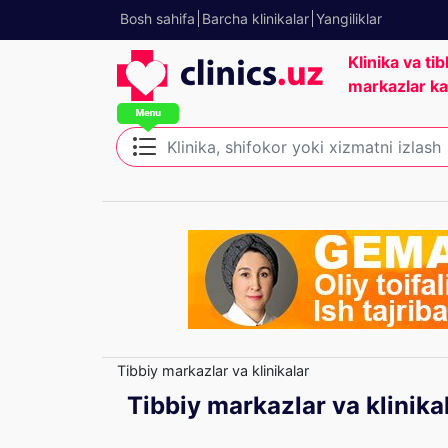
Bosh sahifa
Barcha klinikalar
Yangiliklar
Klinika va tib
markazlar ka
Tibbiy markazlar va klinikalar
Tibbiy markazlar va klinika