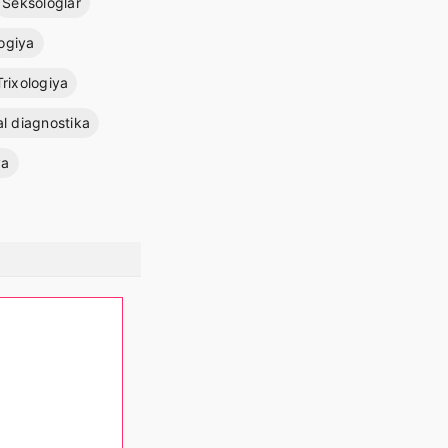
Seksologlar
ogiya
Trixologiya
l diagnostika
ya