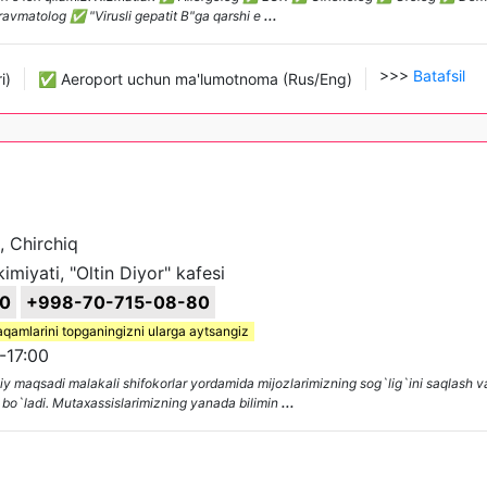
matolog ✅ "Virusli gepatit B"ga qarshi e
...
>>>
Batafsil
i)
✅ Aeroport uchun ma'lumotnoma (Rus/Eng)
, Chirchiq
miyati, "Oltin Diyor" kafesi
0
+998-70-715-08-80
aqamlarini topganingizni ularga aytsangiz
-17:00
 maqsadi malakali shifokorlar yordamida mijozlarimizning sog`lig`ini saqlash 
bo`ladi. Mutaxassislarimizning yanada bilimin
...