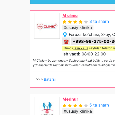
M clinic
3 ta sharh
Xususiy klinika
Feruza ko'chasi, 3-uy, C
☎
+998-99-375-00-3
Iltimos,
Kliniks uz
saytidan telefon r
Ish vaqti:
08:00-22:00
M Clinic – bu zamonaviy tibbiyot markazi bo‘lib, u yerda y
yo‘nalishlarda tajribali shifokorlar xizmatlarini taklif qi
>>>
Batafsil
Mednur
5 ta sharh
Xususiy klinika