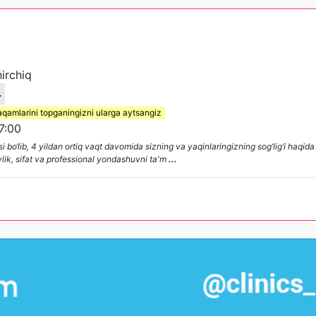
irchiq
4
aqamlarini topganingizni ularga aytsangiz
7:00
o‘lib, 4 yildan ortiq vaqt davomida sizning va yaqinlaringizning sog‘lig‘i haqida g
ik, sifat va professional yondashuvni ta'm
...