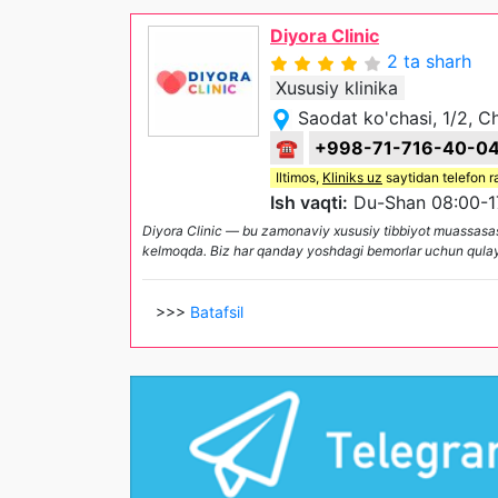
Diyora Clinic
2 ta sharh
Xususiy klinika
Saodat ko'chasi, 1/2, Ch
☎
+998-71-716-40-0
Iltimos,
Kliniks uz
saytidan telefon r
Ish vaqti:
Du-Shan 08:00-1
Diyora Clinic — bu zamonaviy xususiy tibbiyot muassasasi b
kelmoqda. Biz har qanday yoshdagi bemorlar uchun qulayl
>>>
Batafsil