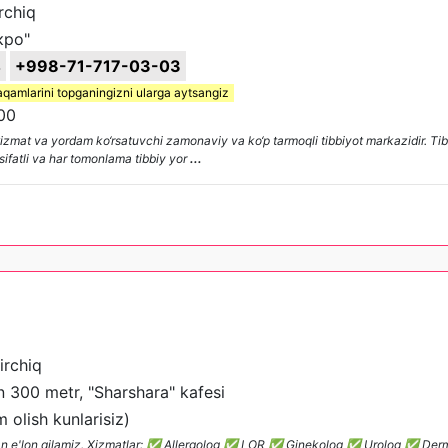
rchiq
кро"
4
+998-71-717-03-03
aqamlarini topganingizni ularga aytsangiz
00
iy xizmat va yordam ko‘rsatuvchi zamonaviy va ko‘p tarmoqli tibbiyot markazidir. T
 sifatli va har tomonlama tibbiy yor
...
irchiq
 300 metr, "Sharshara" kafesi
olish kunlarisiz)
ilan e'lon qilamiz. Xizmatlar: ✅ Allergolog ✅ LOR ✅ Ginekolog ✅ Urolog ✅ Der