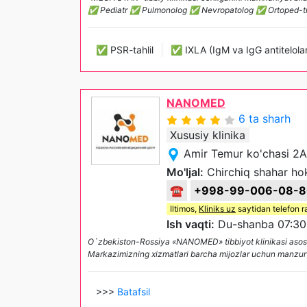
✅ Pediatr ✅ Pulmonolog ✅ Nevropatolog ✅ Ortoped-trav
✅ PSR-tahlil
✅ IXLA (IgM va IgG antitelolar
NANOMED
6 ta sharh
Xususiy klinika
Amir Temur ko'chasi 2A
Mo'ljal:
Chirchiq shahar hoki
☎
+998-99-006-08-8
Iltimos,
Kliniks uz
saytidan telefon r
Ish vaqti:
Du-shanba 07:30
O`zbekiston-Rossiya «NANOMED» tibbiyot klinikasi asosiy
Markazimizning xizmatlari barcha mijozlar uchun manzur 
>>>
Batafsil