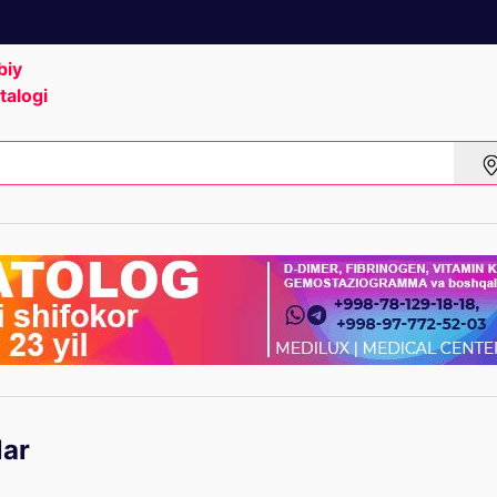
biy
talogi
lar