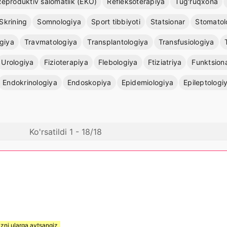
Reproduktiv salomatlik (EKO)
Refleksoterapiya
Tug'ruqxona
Skrining
Somnologiya
Sport tibbiyoti
Statsionar
Stomatol
giya
Travmatologiya
Transplantologiya
Transfusiologiya
Urologiya
Fizioterapiya
Flebologiya
Ftiziatriya
Funktsiona
Endokrinologiya
Endoskopiya
Epidemiologiya
Epileptologi
Ko'rsatildi 1 - 18/18
izni ularga aytsangiz