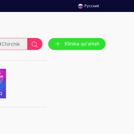
Русский
Klinika qo'shish
Chirchik