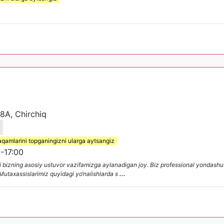
8A, Chirchiq
6
aqamlarini topganingizni ularga aytsangiz
-17:00
g‘i bizning asosiy ustuvor vazifamizga aylanadigan joy. Biz professional yondas
 Mutaxassislarimiz quyidagi yo‘nalishlarda s
...