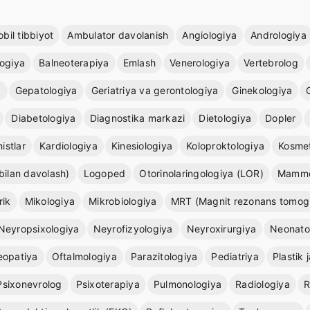
bil tibbiyot
Ambulator davolanish
Angiologiya
Andrologiya
logiya
Balneoterapiya
Emlash
Venerologiya
Vertebrolog
a
Gepatologiya
Geriatriya va gerontologiya
Ginekologiya
Diabetologiya
Diagnostika markazi
Dietologiya
Dopler
istlar
Kardiologiya
Kinesiologiya
Koloproktologiya
Kosmet
bilan davolash)
Logoped
Otorinolaringologiya (LOR)
Mammo
rik
Mikologiya
Mikrobiologiya
MRT (Magnit rezonans tomogr
Neyropsixologiya
Neyrofizyologiya
Neyroxirurgiya
Neonato
eopatiya
Oftalmologiya
Parazitologiya
Pediatriya
Plastik j
Psixonevrolog
Psixoterapiya
Pulmonologiya
Radiologiya
R