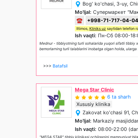
Bog' ko'chasi, 3-uy, Chi
Mo'ljal:
Супермаркет "Ма
☎
+998-71-717-04-0
Iltimos,
Kliniks uz
saytidan telefon r
Ish vaqti:
Пн-Сб 08:00-18:
Mednur - tibbiyotning turli sohalarida yuqori sifatli tibb
bemorlarning turli talablarini inobatga olgan holda, ularga
>>>
Batafsil
Mega Star Clinic
6 ta sharh
Xususiy klinika
Zakovat ko'chasi 91, Ch
Mo'ljal:
Markaziy masjiddan
Ish vaqti:
08:00-22:00 (dam 
"MEGA STAR" tibbiy klinikasi ochilganini mamnuniyat b