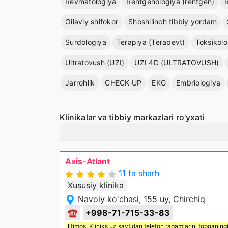
Revmatologiya
Rentgenologiya (rentgen)
Oilaviy shifokor
Shoshilinch tibbiy yordam
Surdologiya
Terapiya (Terapevt)
Toksikolo
Ultratovush (UZI)
UZI 4D (ULTRATOVUSH)
Jarrohlik
CHECK-UP
EKG
Embriologiya
Klinikalar va tibbiy markazlari ro'yxati
Axis-Atlant
11 ta sharh
Xususiy klinika
Navoiy ko'chasi, 155 uy, Chirchiq
☎
+998-71-715-33-83
Iltimos,
Kliniks uz
saytidan telefon raqamlarini topganing