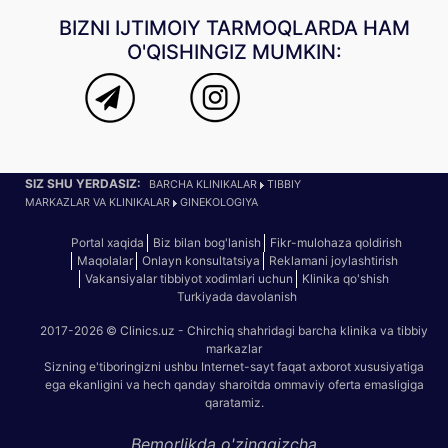
BIZNI IJTIMOIY TARMOQLARDA HAM
O'QISHINGIZ MUMKIN:
SIZ SHU YERDASIZ:
BARCHA KLINIKALAR
TIBBIY
MARKAZLAR VA KLINIKALAR
GINEKOLOGIYA
Portal xaqida
Biz bilan bog'lanish
Fikr-mulohaza qoldirish
Maqolalar
Onlayn konsultatsiya
Reklamani joylashtirish
Vakansiyalar tibbiyot xodimlari uchun
Klinika qo'shish
Turkiyada davolanish
2017-2026 © Clinics.uz - Chirchiq shahridagi barcha klinika va tibbiy
markazlar
Sizning e'tiboringizni ushbu Internet-sayt faqat axborot xususiyatiga
ega ekanligini va hech qanday sharoitda ommaviy oferta emasligiga
qaratamiz.
Bemorlikda o'zinggizcha