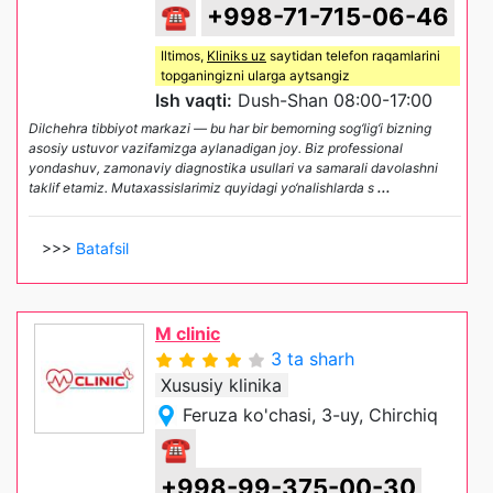
☎
+998-71-715-06-46
Iltimos,
Kliniks uz
saytidan telefon raqamlarini
topganingizni ularga aytsangiz
Ish vaqti:
Dush-Shan 08:00-17:00
Dilchehra tibbiyot markazi — bu har bir bemorning sog‘lig‘i bizning
asosiy ustuvor vazifamizga aylanadigan joy. Biz professional
yondashuv, zamonaviy diagnostika usullari va samarali davolashni
taklif etamiz. Mutaxassislarimiz quyidagi yo‘nalishlarda s
...
>>>
Batafsil
M clinic
3 ta sharh
Xususiy klinika
Feruza ko'chasi, 3-uy, Chirchiq
☎
+998-99-375-00-30