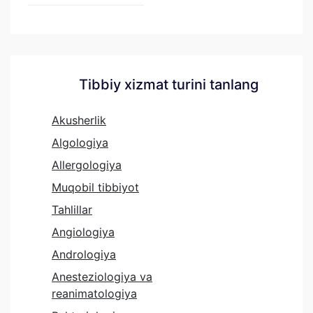
Tibbiy xizmat turini tanlang
Akusherlik
Algologiya
Allergologiya
Muqobil tibbiyot
Tahlillar
Angiologiya
Andrologiya
Anesteziologiya va
reanimatologiya