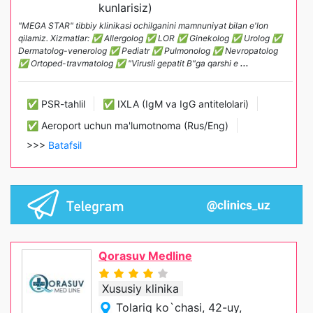
kunlarisiz)
"MEGA STAR" tibbiy klinikasi ochilganini mamnuniyat bilan e'lon
qilamiz. Xizmatlar: ✅ Allergolog ✅ LOR ✅ Ginekolog ✅ Urolog ✅
Dermatolog-venerolog ✅ Pediatr ✅ Pulmonolog ✅ Nevropatolog
✅ Ortoped-travmatolog ✅ "Virusli gepatit B"ga qarshi e
...
✅ PSR-tahlil
✅ IXLA (IgM va IgG antitelolari)
✅ Aeroport uchun ma'lumotnoma (Rus/Eng)
>>>
Batafsil
Qorasuv Medline
Xususiy klinika
Tolаriq ko`chasi, 42-uy,