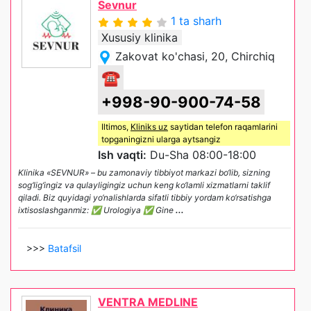
Sevnur
1 ta sharh
Xususiy klinika
Zakovat ko'chasi, 20, Chirchiq
☎
+998-90-900-74-58
Iltimos,
Kliniks uz
saytidan telefon raqamlarini
topganingizni ularga aytsangiz
Ish vaqti:
Du-Sha 08:00-18:00
Klinika «SEVNUR» – bu zamonaviy tibbiyot markazi bo‘lib, sizning
sog‘lig‘ingiz va qulayligingiz uchun keng ko‘lamli xizmatlarni taklif
qiladi. Biz quyidagi yo‘nalishlarda sifatli tibbiy yordam ko‘rsatishga
ixtisoslashganmiz: ✅ Urologiya ✅ Gine
...
>>>
Batafsil
VENTRA MEDLINE