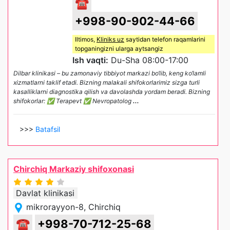
☎
+998-90-902-44-66
Iltimos,
Kliniks uz
saytidan telefon raqamlarini
topganingizni ularga aytsangiz
Ish vaqti:
Du-Sha 08:00-17:00
Dilbar klinikasi – bu zamonaviy tibbiyot markazi bo‘lib, keng ko‘lamli
xizmatlarni taklif etadi. Bizning malakali shifokorlarimiz sizga turli
kasalliklarni diagnostika qilish va davolashda yordam beradi. Bizning
shifokorlar: ✅ Terapevt ✅ Nevropatolog
...
>>>
Batafsil
Chirchiq Markaziy shifoxonasi
Davlat klinikasi
mikrorayyon-8, Chirchiq
☎
+998-70-712-25-68