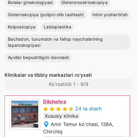
Bolalar ginekologiyasi
Gisterorezektoskopiya
Gisteroskopiya (polipni olib tashlash)
Intim yoshartirish
Kolposkopiya
Labioplastika
Bachadon, tuxumdon va fallop naychalarining
laparoskopiyasi
Ayollar bepushtligini davolash
Klinikalar va tibbiy markazlari ro'yxati
Ko'rsatildi 1 - 9/9
Dilchehra
24 ta sharh
Xususiy klinika
Amir Temur ko'chasi, 138A,
Chirchiq