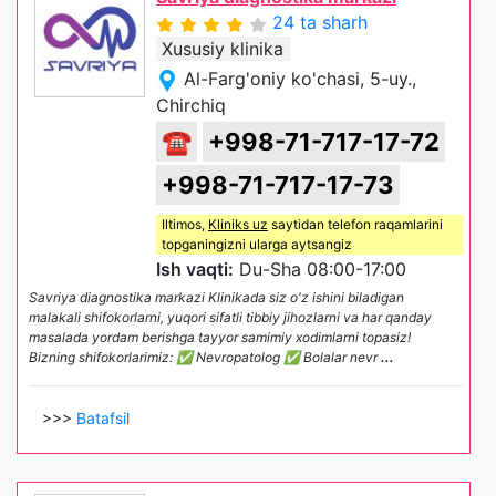
24 ta sharh
Xususiy klinika
Al-Farg'oniy ko'chasi, 5-uy.,
Chirchiq
☎
+998-71-717-17-72
+998-71-717-17-73
Iltimos,
Kliniks uz
saytidan telefon raqamlarini
topganingizni ularga aytsangiz
Ish vaqti:
Du-Sha 08:00-17:00
Savriya diagnostika markazi Klinikada siz o'z ishini biladigan
malakali shifokorlarni, yuqori sifatli tibbiy jihozlarni va har qanday
masalada yordam berishga tayyor samimiy xodimlarni topasiz!
Bizning shifokorlarimiz: ✅ Nevropatolog ✅ Bolalar nevr
...
>>>
Batafsil