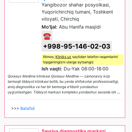
Yangibozor shahar posyolkasi,
Yuqorichirchiq tumani, Toshkent
viloyati, Chirchiq
Mo'ljal:
Abu Hanifa masjidi
☎
+998-95-146-02-03
Iltimos,
Kliniks uz
saytidan telefon raqamlarini
topganingizni ularga aytsangiz
Ish vaqti:
Du-Yak 08:00-18:00
Qorasuv Medline klinikasi Qorasuv Medline — zamonaviy ko‘p
tarmoqli tibbiyot klinikasi bo‘lib, bu yerda shifokorlar professionalligi,
aniq diagnostika va har bir bemorga e’tiborli yondashuv
uyg‘unlashgan. Tibbiyot markazi kompleks yondashuv asosida ish
...
>>>
Batafsil
Savriya diagnostika markazi