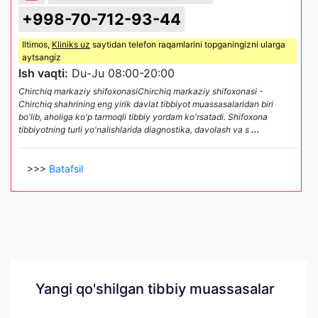
+998-70-712-93-44
Iltimos,
Kliniks uz
saytidan telefon raqamlarini topganingizni ularga
aytsangiz
Ish vaqti:
Du-Ju 08:00-20:00
Chirchiq markaziy shifoxonasiChirchiq markaziy shifoxonasi -
Chirchiq shahrining eng yirik davlat tibbiyot muassasalaridan biri
bo'lib, aholiga ko'p tarmoqli tibbiy yordam ko'rsatadi. Shifoxona
tibbiyotning turli yo'nalishlarida diagnostika, davolash va s
...
>>>
Batafsil
Yangi qo'shilgan tibbiy muassasalar