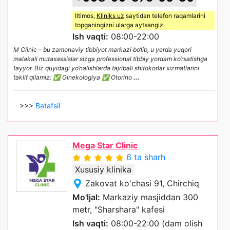
Iltimos,
Kliniks uz
saytidan telefon raqamlarini
topganingizni ularga aytsangiz
Ish vaqti:
08:00-22:00
M Clinic – bu zamonaviy tibbiyot markazi bo‘lib, u yerda yuqori
malakali mutaxassislar sizga professional tibbiy yordam ko‘rsatishga
tayyor. Biz quyidagi yo‘nalishlarda tajribali shifokorlar xizmatlarini
taklif qilamiz: ✅ Ginekologiya ✅ Otorino
...
>>>
Batafsil
Mega Star Clinic
6 ta sharh
Xususiy klinika
Zakovat ko'chasi 91, Chirchiq
Mo'ljal:
Markaziy masjiddan 300
metr, "Sharshara" kafesi
Ish vaqti:
08:00-22:00 (dam olish