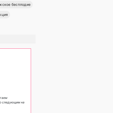
жское бесплодие
кция
агаем
по следующим на