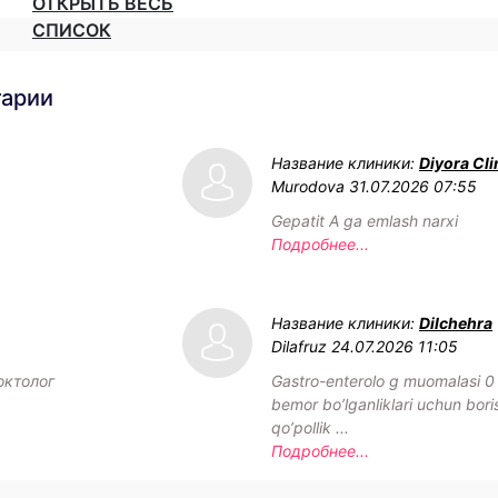
ОТКРЫТЬ ВЕСЬ
СПИСОК
тарии
Название клиники:
Diyora Cli
Murodova
31.07.2026 07:55
Gepatit A ga emlash narxi
Подробнее...
Название клиники:
Dilchehra
Dilafruz
24.07.2026 11:05
октолог
Gastro-enterolo g muomalasi 
bemor bo’lganliklari uchun bori
qo’pollik ...
Подробнее...