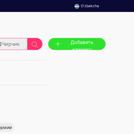
O'zbekcha
Добавить
Чирчик
клинику
ермии