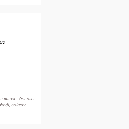
nic
0 umuman. Odamlar
shadi, ortiqcha