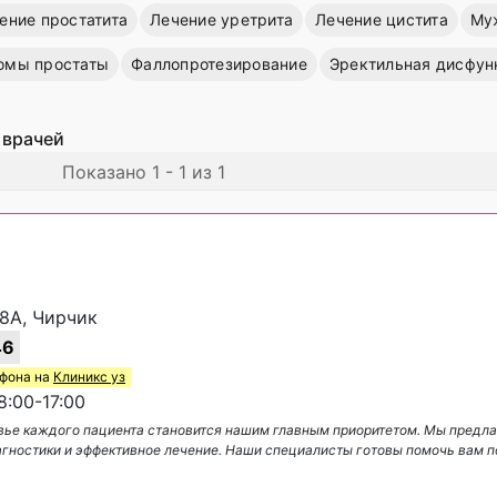
ение простатита
Лечение уретрита
Лечение цистита
Му
омы простаты
Фаллопротезирование
Эректильная дисфун
 врачей
Показано 1 - 1 из 1
38A, Чирчик
46
ефона на
Клиникс уз
:00-17:00
ровье каждого пациента становится нашим главным приоритетом. Мы предл
гностики и эффективное лечение. Наши специалисты готовы помочь вам 