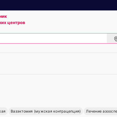
ник
ких центров
кая
Вазэктомия (мужская контрацепция)
Лечение азоосп