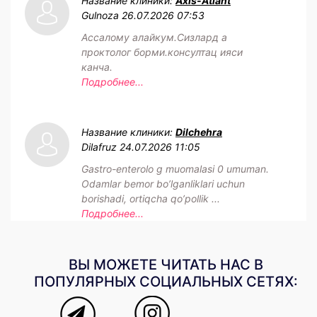
Название клиники:
Axis-Atlant
Gulnoza
26.07.2026 07:53
Ассалому алайкум.Сизлард а
проктолог борми.консултац ияси
канча.
Подробнее...
Название клиники:
Dilchehra
Dilafruz
24.07.2026 11:05
Gastro-enterolo g muomalasi 0 umuman.
Odamlar bemor bo’lganliklari uchun
borishadi, ortiqcha qo’pollik ...
Подробнее...
ВЫ МОЖЕТЕ ЧИТАТЬ НАС В
ПОПУЛЯРНЫХ СОЦИАЛЬНЫХ СЕТЯХ: