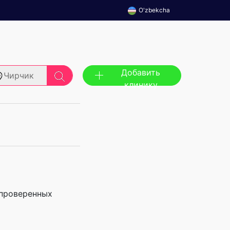
O'zbekcha
Добавить
Чирчик
клинику
 проверенных