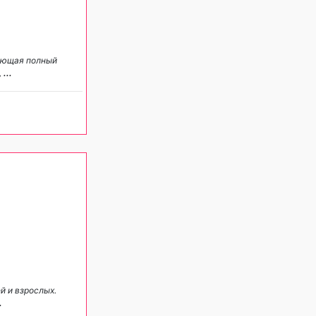
гающая полный
,
...
й и взрослых.
.