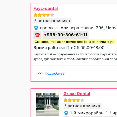
Fayz-dental
Частная клиника
проспект Алишера Навои, 295, Чирч
☎
+998-99-396-61-11
Скажите, что нашли номер телефона на
Клиникс уз
Время работы:
Пн-Сб 09:00-18:00
Fayz-Dental — современная стоматология Fayz-Dent
зубов, диагностике и профилактике заболеваний пол
>>>
Подробнее
Grace Dental
Частная клиника
1-й микрорайон, 1, Чи