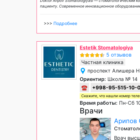
Doktor Aripov Stomatologiyasi — стоматологический
пациенту. Современное инновационное оборудование
>>>
Подробнее
Estetik Stomatologiya
5 отзывов
Частная клиника
проспект Алишера Н
Ориентир:
Школа № 14
☎
+998-95-515-10-
Скажите, что нашли номер тел
Время работы:
Пн-Сб 10
Врачи
Арипов
Стоматоло
Врач высш