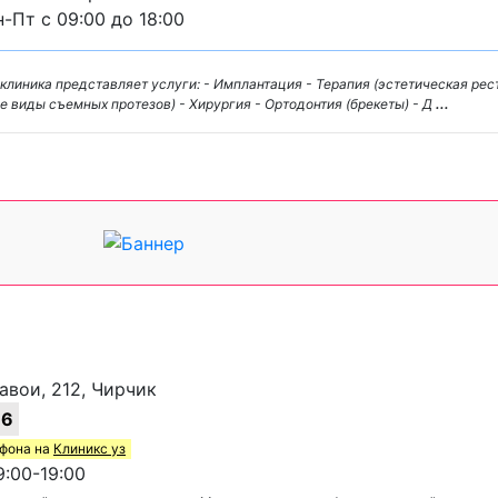
-Пт с 09:00 до 18:00
иника представляет услуги: - Имплантация - Терапия (эстетическая рест
е виды съемных протезов) - Хирургия - Ортодонтия (брекеты) - Д
...
вои, 212, Чирчик
16
ефона на
Клиникс уз
:00-19:00