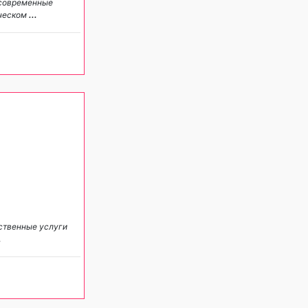
 современные
ическом
...
ественные услуги
.