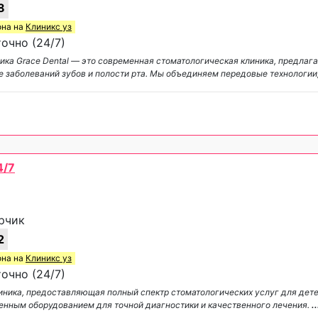
8
она на
Клиникс уз
очно (24/7)
ника Grace Dental — это современная стоматологическая клиника, предла
ке заболеваний зубов и полости рта. Мы объединяем передовые технологии
4/7
ирчик
2
она на
Клиникс уз
очно (24/7)
ника, предоставляющая полный спектр стоматологических услуг для дете
енным оборудованием для точной диагностики и качественного лечения.
..