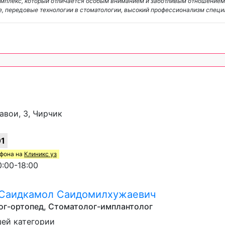
 комплекс, который отличается особым вниманием и заботливым отношение
, передовые технологии в стоматологии, высокий профессионализм спец
авои, 3, Чирчик
01
ефона на
Клиникс уз
:00-18:00
 Саидкамол Саидомилхужаевич
г-ортопед, Стоматолог-имплантолог
ей категории