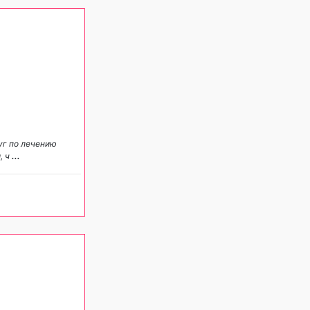
уг по лечению
, ч
...