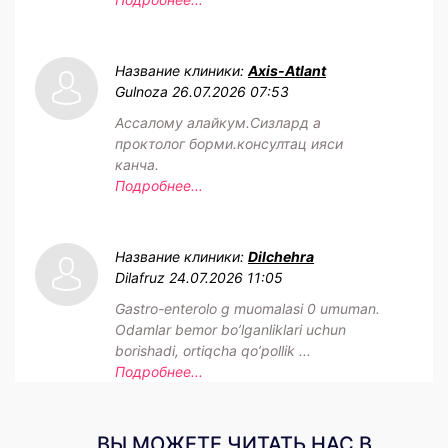
Название клиники:
Axis-Atlant
Gulnoza
26.07.2026 07:53
Ассалому алайкум.Сизлард а
проктолог борми.консултац ияси
канча.
Подробнее...
Название клиники:
Dilchehra
Dilafruz
24.07.2026 11:05
Gastro-enterolo g muomalasi 0 umuman.
Odamlar bemor bo’lganliklari uchun
borishadi, ortiqcha qo’pollik ...
Подробнее...
ВЫ МОЖЕТЕ ЧИТАТЬ НАС В