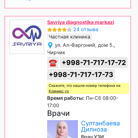
Savriya diagnostika markazi
24 отзыва
Частная клиника
ул. Ал-Фаргоний, дом 5.,
Чирчик
☎
+998-71-717-17-72
+998-71-717-17-73
Скажите, что нашли номер телефона на
Клиникс уз
Время работы:
Пн-Сб 08:00-
17:00
Врачи
Султанбаева
Дилноза
Врач УЗИ