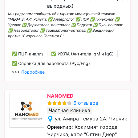
выходных)
Мы рады вам сообщить об открытии медицинской клиники
"MEGA STAR" Услуги: ✅ Аллерголог ✅ ЛОР ✅ Гинеколог ✅
Уролог ✅ Дерматолог-венеролог ✅ Педиатр ✅ Пульмонолог
✅ Невропатолог ✅ Травматолог-ортопед ✅ Вакцинация
против "Вирусного Гепатита B"
...
✅ ПЦР-анализ
✅ ИХЛА (Антитела IgM и IgG)
✅ Справка для аэропорта (Рус/Eng)
>>>
Подробнее
NANOMED
6 отзывов
Частная клиника
ул. Амира Темура 2А, Чирчик
Ориентир:
Хокимият города
Чирчика, кафе "Олтин Диёр"