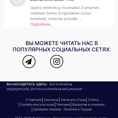
Gastro-enterolo g muomalasi 0 umuman.
Odamlar bemor bo’lganliklari uchun
borishadi, ortiqcha qo’pollik ...
Подробнее...
ВЫ МОЖЕТЕ ЧИТАТЬ НАС В
ПОПУЛЯРНЫХ СОЦИАЛЬНЫХ СЕТЯХ:
ВЫ НАХОДИТЕСЬ ЗДЕСЬ:
ВСЕ КЛИНИКИ
МЕДИЦИНСКИЕ ЦЕНТРЫ И КЛИНИКИ
ВАКЦИНАЦИЯ
О портале
Контакты
Написать отзыв
Статьи
Онлайн консультация
Реклама
Вакансии в клиниках
Добавить клинику
Лечение в Турции