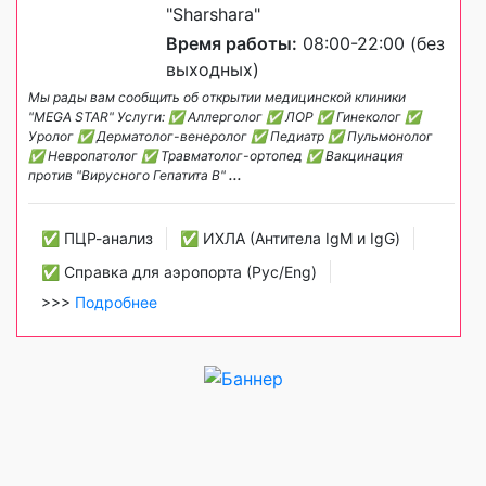
"Sharshara"
Время работы:
08:00-22:00 (без
выходных)
Мы рады вам сообщить об открытии медицинской клиники
"MEGA STAR" Услуги: ✅ Аллерголог ✅ ЛОР ✅ Гинеколог ✅
Уролог ✅ Дерматолог-венеролог ✅ Педиатр ✅ Пульмонолог
✅ Невропатолог ✅ Травматолог-ортопед ✅ Вакцинация
против "Вирусного Гепатита B"
...
✅ ПЦР-анализ
✅ ИХЛА (Антитела IgM и IgG)
✅ Справка для аэропорта (Рус/Eng)
>>>
Подробнее