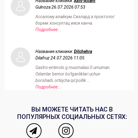
Название клиники:
Axis-Atlant
Gulnoza
26.07.2026 07:53
Ассалому алайкум.Сизлард а проктолог
борми.консултац ияси канча.
Подробнее...
Название клиники:
Dilchehra
Dilafruz
24.07.2026 11:05
Gastro-enterolo g muomalasi 0 umuman.
Odamlar bemor bo’lganliklari uchun
borishadi, ortiqcha qo’pollik ...
Подробнее...
ВЫ МОЖЕТЕ ЧИТАТЬ НАС В
ПОПУЛЯРНЫХ СОЦИАЛЬНЫХ СЕТЯХ: