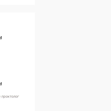
t
t
 проктолог