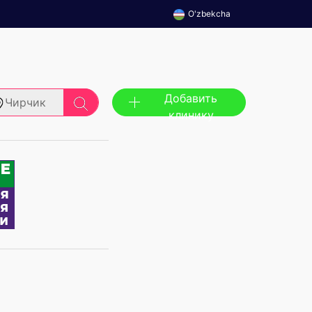
O'zbekcha
Добавить
Чирчик
клинику