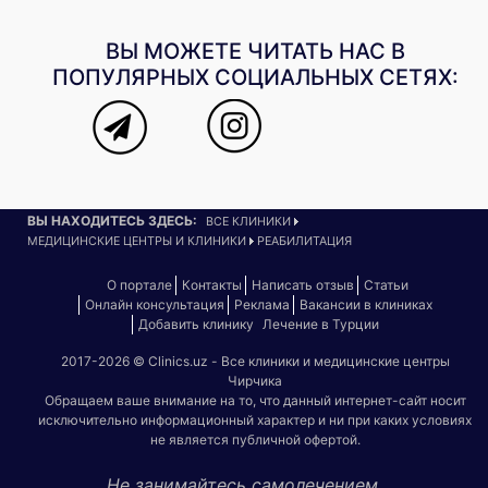
ВЫ МОЖЕТЕ ЧИТАТЬ НАС В
ПОПУЛЯРНЫХ СОЦИАЛЬНЫХ СЕТЯХ:
ВЫ НАХОДИТЕСЬ ЗДЕСЬ:
ВСЕ КЛИНИКИ
МЕДИЦИНСКИЕ ЦЕНТРЫ И КЛИНИКИ
РЕАБИЛИТАЦИЯ
О портале
Контакты
Написать отзыв
Статьи
Онлайн консультация
Реклама
Вакансии в клиниках
Добавить клинику
Лечение в Турции
2017-2026 © Clinics.uz - Все клиники и медицинские центры
Чирчика
Обращаем ваше внимание на то, что данный интернет-сайт носит
исключительно информационный характер и ни при каких условиях
не является публичной офертой.
Не занимайтесь самолечением.