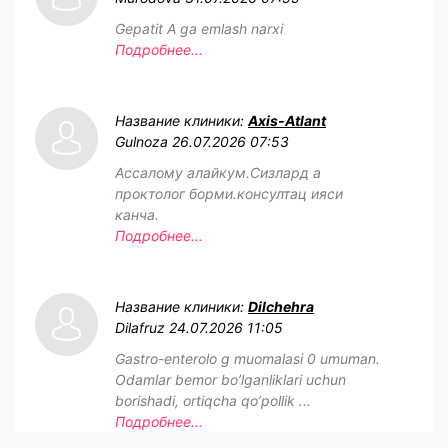
Gepatit A ga emlash narxi
Подробнее...
Название клиники:
Axis-Atlant
Gulnoza
26.07.2026 07:53
Ассалому алайкум.Сизлард а
проктолог борми.консултац ияси
канча.
Подробнее...
Название клиники:
Dilchehra
Dilafruz
24.07.2026 11:05
Gastro-enterolo g muomalasi 0 umuman.
Odamlar bemor bo’lganliklari uchun
borishadi, ortiqcha qo’pollik ...
Подробнее...