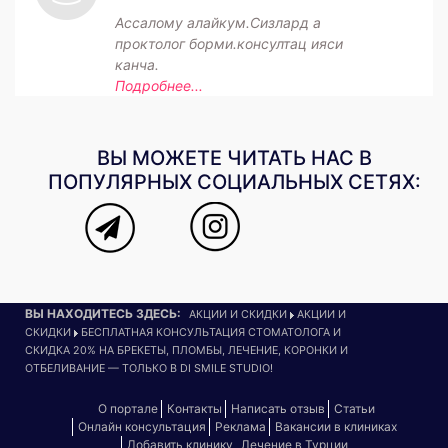
Ассалому алайкум.Сизлард а
проктолог борми.консултац ияси
канча.
Подробнее...
ВЫ МОЖЕТЕ ЧИТАТЬ НАС В
ПОПУЛЯРНЫХ СОЦИАЛЬНЫХ СЕТЯХ:
ВЫ НАХОДИТЕСЬ ЗДЕСЬ:
АКЦИИ И СКИДКИ
АКЦИИ И
СКИДКИ
БЕСПЛАТНАЯ КОНСУЛЬТАЦИЯ СТОМАТОЛОГА И
СКИДКА 20% НА БРЕКЕТЫ, ПЛОМБЫ, ЛЕЧЕНИЕ, КОРОНКИ И
ОТБЕЛИВАНИЕ — ТОЛЬКО В DI SMILE STUDIO!
О портале
Контакты
Написать отзыв
Статьи
Онлайн консультация
Реклама
Вакансии в клиниках
Добавить клинику
Лечение в Турции