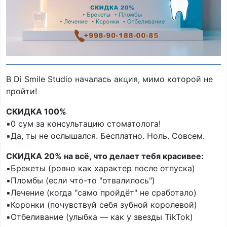
В Di Smile Studio началась акция, мимо которой не
пройти!
СКИДКА 100%
▪️0 сум за консультацию стоматолога!
▪️Да, ты не ослышался. Бесплатно. Ноль. Совсем.
СКИДКА 20% на всё, что делает тебя красивее:
▪️Брекеты (ровно как характер после отпуска)
▪️Пломбы (если что-то "отвалилось")
▪️Лечение (когда "само пройдёт" не сработало)
▪️Коронки (почувствуй себя зубной королевой)
▪️Отбеливание (улыбка — как у звезды TikTok)